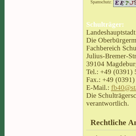
Spamschutz:
+
©
−
OpenStreetMap
contrib
Schulträger:
Landeshauptstad
Die Oberbürgerme
Fachbereich Schu
Julius-Bremer-Str
39104 Magdebur
Tel.: +49 (0391)
Fax.: +49 (0391)
E-Mail.:
fb40@st
Die Schulträgersc
verantwortlich.
Rechtliche A